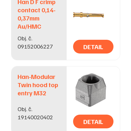
Han D F crimp
contact 0,14-
0,37mm
Au/HMC
Obj. č.
09152006227
DETAIL
Han-Modular
Twin hood top
entry M32
Obj. č.
19140020402
DETAIL