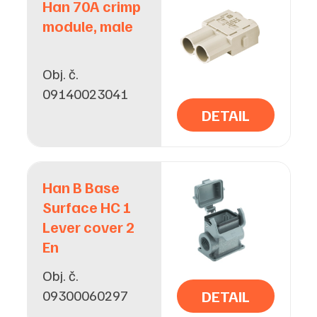
Han 70A crimp
module, male
Obj. č.
09140023041
DETAIL
Han B Base
Surface HC 1
Lever cover 2
En
Obj. č.
09300060297
DETAIL