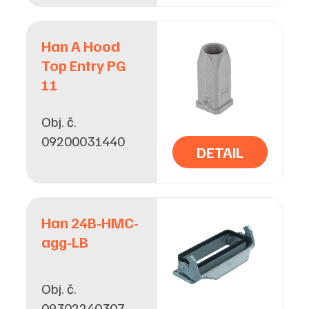
Han A Hood
Top Entry PG
11
Obj. č.
09200031440
DETAIL
Han 24B-HMC-
agg-LB
Obj. č.
09302240307