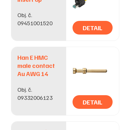
Obj. č.
09451001520
DETAIL
Han E HMC
male contact
Au AWG 14
Obj. č.
09332006123
DETAIL