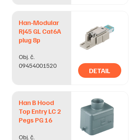
Han-Modular
RJ45 GL Cat6A
plug 8p
Obj. č.
09454001520
DETAIL
Han B Hood
Top Entry LC 2
Pegs PG 16
Obj. č.