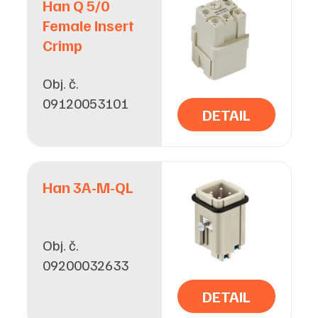
Han Q 5/0
Female Insert
Crimp
Obj. č.
09120053101
DETAIL
Han 3A-M-QL
Obj. č.
09200032633
DETAIL