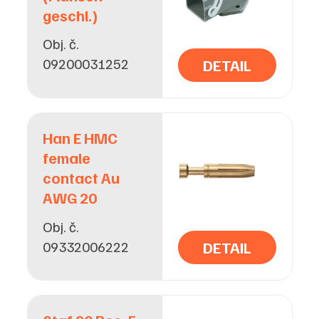
geschl.)
Obj. č.
09200031252
DETAIL
Han E HMC
female
contact Au
AWG 20
Obj. č.
09332006222
DETAIL