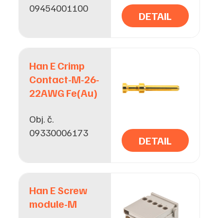
09454001100
DETAIL
Han E Crimp
Contact-M-26-
22AWG Fe(Au)
Obj. č.
09330006173
DETAIL
Han E Screw
module-M