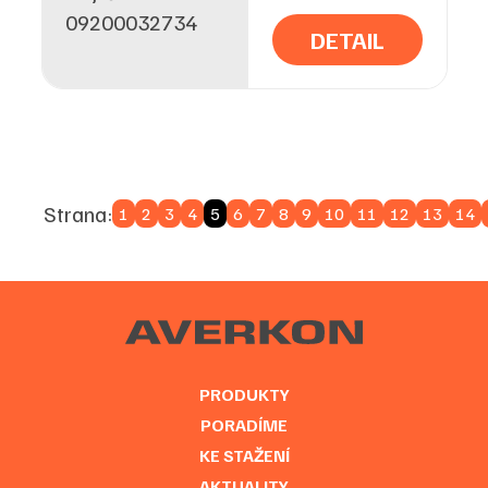
09200032734
DETAIL
Strana:
1
2
3
4
5
6
7
8
9
10
11
12
13
14
PRODUKTY
PORADÍME
KE STAŽENÍ
AKTUALITY