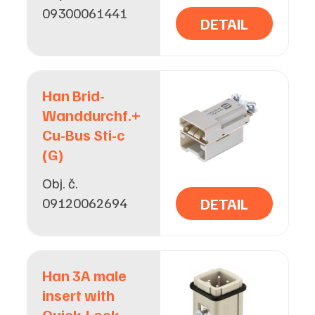
09300061441
DETAIL
Han Brid-
Wanddurchf.+
Cu-Bus Sti-c
(G)
Obj. č.
09120062694
DETAIL
Han 3A male
insert with
Quick-Lock