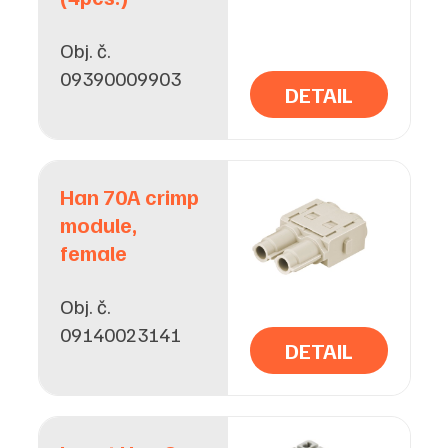
Obj. č.
09390009903
DETAIL
Han 70A crimp
module,
female
Obj. č.
09140023141
DETAIL