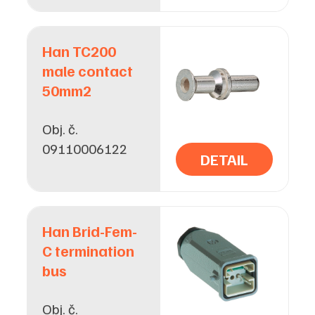
Han TC200
male contact
50mm2
Obj. č.
09110006122
DETAIL
Han Brid-Fem-
C termination
bus
Obj. č.