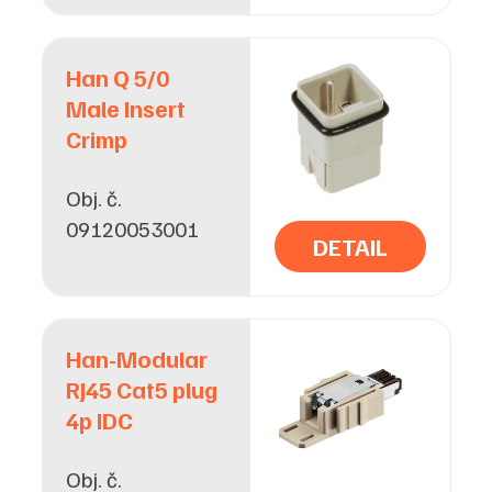
Han Q 5/0
Male Insert
Crimp
Obj. č.
09120053001
DETAIL
Han-Modular
RJ45 Cat5 plug
4p IDC
Obj. č.