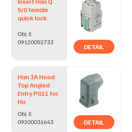
Insert Han Q
5/0 female
quick lock
Obj. č.
09120052733
DETAIL
Han 3A Hood
Top Angled
Entry PG11 for
Ha
Obj. č.
09200031643
DETAIL