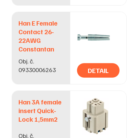
Han E Female
Contact 26-
22AWG
Constantan
Obj. č.
09330006263
DETAIL
Han 3A female
insert Quick-
Lock 1,5mm2
Obj. č.