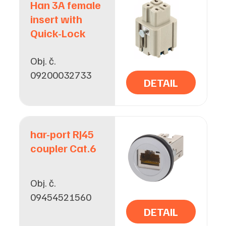
Han 3A female
insert with
Quick-Lock
Obj. č.
09200032733
DETAIL
har-port RJ45
coupler Cat.6
Obj. č.
09454521560
DETAIL