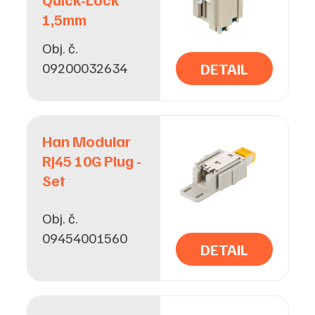
1,5mm
Obj. č.
09200032634
DETAIL
Han Modular
RJ45 10G Plug -
Set
Obj. č.
09454001560
DETAIL