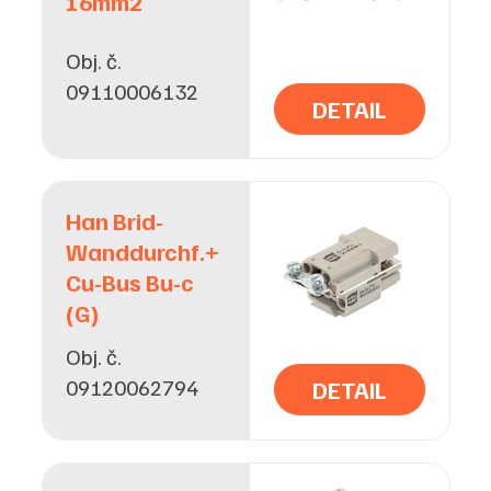
16mm2
Obj. č.
09110006132
DETAIL
Han Brid-
Wanddurchf.+
Cu-Bus Bu-c
(G)
Obj. č.
09120062794
DETAIL