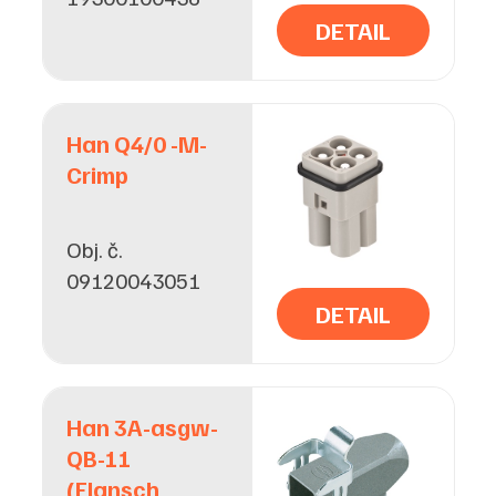
DETAIL
Han Q4/0 -M-
Crimp
Obj. č.
09120043051
DETAIL
Han 3A-asgw-
QB-11
(Flansch