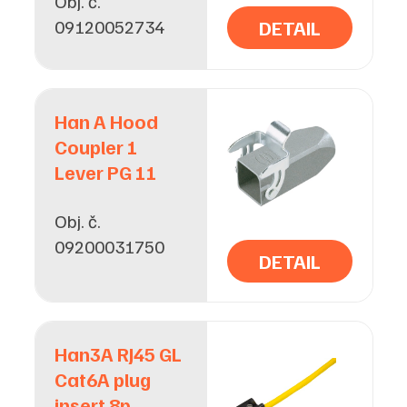
Obj. č.
09120052734
DETAIL
Han A Hood
Coupler 1
Lever PG 11
Obj. č.
09200031750
DETAIL
Han3A RJ45 GL
Cat6A plug
insert 8p