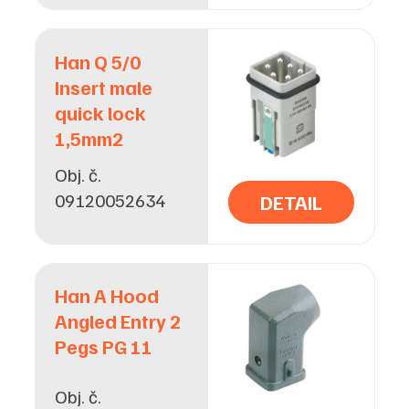
Han Q 5/0
Insert male
quick lock
1,5mm2
Obj. č.
09120052634
DETAIL
Han A Hood
Angled Entry 2
Pegs PG 11
Obj. č.