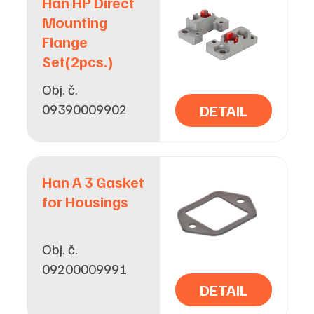
Han HP Direct
Mounting
Flange
Set(2pcs.)
Obj. č.
09390009902
DETAIL
Han A 3 Gasket
for Housings
Obj. č.
09200009991
DETAIL