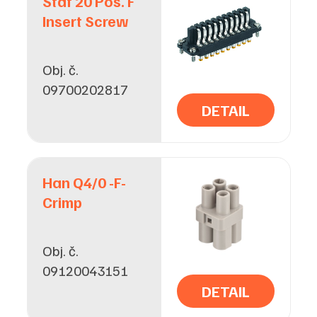
Staf 20 Pos. F
Insert Screw
Obj. č.
09700202817
DETAIL
Han Q4/0 -F-
Crimp
Obj. č.
09120043151
DETAIL