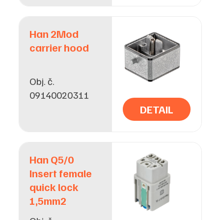
Han 2Mod
carrier hood
Obj. č.
09140020311
DETAIL
Han Q5/0
Insert female
quick lock
1,5mm2