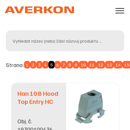
Strana:
1
2
3
4
5
6
7
8
9
10
11
12
13
14
15
Han 10 B Hood
Top Entry HC
Obj. č.
19300100436