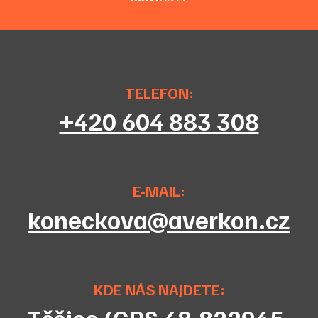
TELEFON:
+420 604 883 308
E-MAIL:
koneckova@averkon.cz
KDE NÁS NAJDETE:
Těšice (GPS 48.822965,