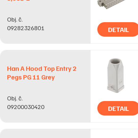
Obj. č.
09282326801
DETAIL
Han A Hood Top Entry 2
Pegs PG 11 Grey
Obj. č.
09200030420
DETAIL