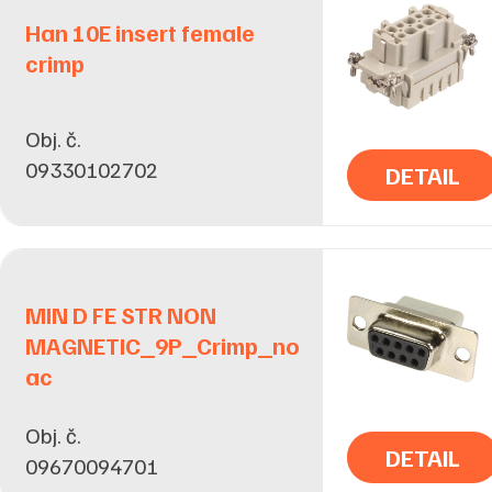
Han 10E insert female
crimp
Obj. č.
09330102702
DETAIL
MIN D FE STR NON
MAGNETIC_9P_Crimp_no
ac
Obj. č.
DETAIL
09670094701