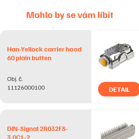
Mohlo by se vám líbit
Han-Yellock carrier hood
60 plain butten
Obj. č.
11126000100
DETAIL
DIN-Signal 2R032FS-
3,0C1-2