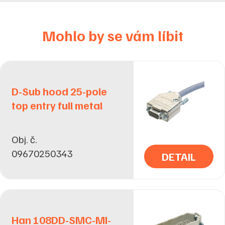
Mohlo by se vám líbit
D-Sub hood 25-pole
top entry full metal
Obj. č.
09670250343
DETAIL
Han 108DD-SMC-MI-