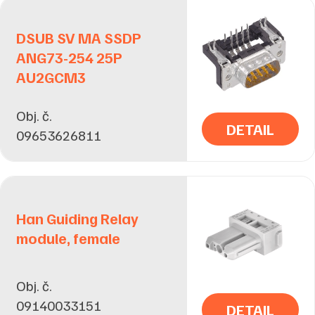
DSUB SV MA SSDP
ANG73-254 25P
AU2GCM3
Obj. č.
DETAIL
09653626811
Han Guiding Relay
module, female
Obj. č.
09140033151
DETAIL